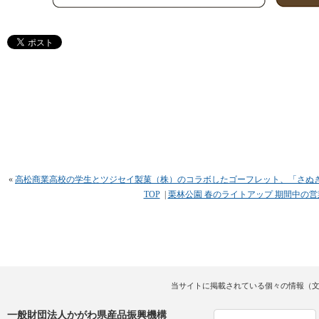
«
高松商業高校の学生とツジセイ製菓（株）のコラボしたゴーフレット、「さぬき
TOP
|
栗林公園 春のライトアップ 期間中の
当サイトに掲載されている個々の情報（
一般財団法人かがわ県産品振興機構